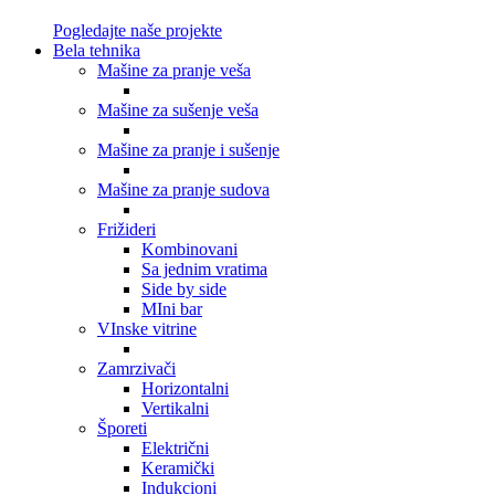
Pogledajte naše projekte
Bela tehnika
Mašine za pranje veša
Mašine za sušenje veša
Mašine za pranje i sušenje
Mašine za pranje sudova
Frižideri
Kombinovani
Sa jednim vratima
Side by side
MIni bar
VInske vitrine
Zamrzivači
Horizontalni
Vertikalni
Šporeti
Električni
Keramički
Indukcioni