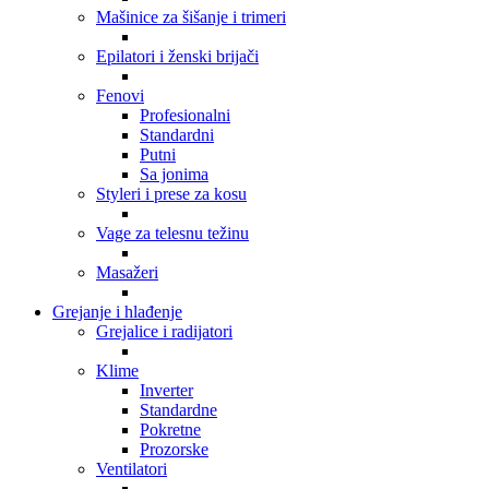
Mašinice za šišanje i trimeri
Epilatori i ženski brijači
Fenovi
Profesionalni
Standardni
Putni
Sa jonima
Styleri i prese za kosu
Vage za telesnu težinu
Masažeri
Grejanje i hlađenje
Grejalice i radijatori
Klime
Inverter
Standardne
Pokretne
Prozorske
Ventilatori