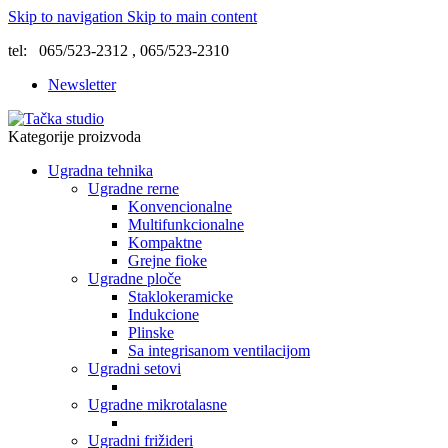
Skip to navigation
Skip to main content
tel: 065/523-2312 , 065/523-2310
Newsletter
Kategorije proizvoda
Ugradna tehnika
Ugradne rerne
Konvencionalne
Multifunkcionalne
Kompaktne
Grejne fioke
Ugradne ploče
Staklokeramicke
Indukcione
Plinske
Sa integrisanom ventilacijom
Ugradni setovi
Ugradne mikrotalasne
Ugradni frižideri