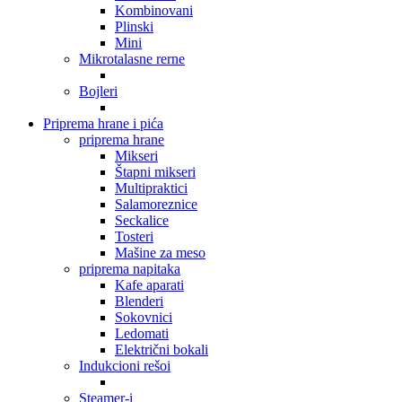
Kombinovani
Plinski
Mini
Mikrotalasne rerne
Bojleri
Priprema hrane i pića
priprema hrane
Mikseri
Štapni mikseri
Multipraktici
Salamoreznice
Seckalice
Tosteri
Mašine za meso
priprema napitaka
Kafe aparati
Blenderi
Sokovnici
Ledomati
Električni bokali
Indukcioni rešoi
Steamer-i