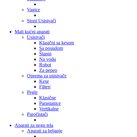
Vagice
Stoni Usisivači
Mali kućni aparati
Usisivači
Klasični sa kesom
Sa posudom
Štapni
Na vodu
Robot
Za pepeo
Oprema za usisivače
Kese
Filteri
Pegle
Klasične
Parastanice
Vertikalne
Paročistači
Aparati za negu tela
Aparati za brijanje