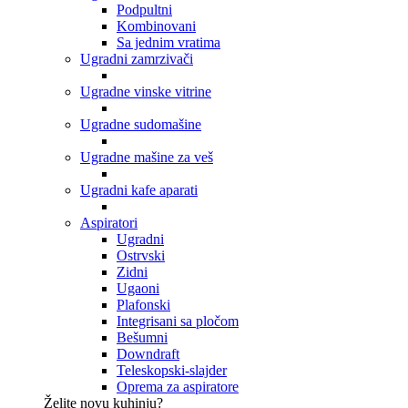
Podpultni
Kombinovani
Sa jednim vratima
Ugradni zamrzivači
Ugradne vinske vitrine
Ugradne sudomašine
Ugradne mašine za veš
Ugradni kafe aparati
Aspiratori
Ugradni
Ostrvski
Zidni
Ugaoni
Plafonski
Integrisani sa pločom
Bešumni
Downdraft
Teleskopski-slajder
Oprema za aspiratore
Želite novu kuhinju?