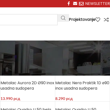
NEWSLETTER
Projektovanje
Prikaži
9
12
18
24
Filteri
Metalac Aurora 2D Ø90 inox
Metalac Nera Praktik 1D ø90
usadna sudopera
inox usadna sudopera
13.990
рсд
8.290
рсд
Metalac Quadro U 50 bela
Metalac Quadro U 50