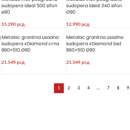
sudopera Ideal 500 sifon
sudopera Ideal 340 sifon
ø90
Ø90
15.290
рсд
12.990
рсд
j
Metalac granitna usadna
Metalac granitna usadna
sudopera xDiamond crna
sudopera xDiamond bež
960×510 Ø90
960×510 Ø90
21.549
рсд
21.549
рсд
1
2
3
4
…
7
8
9