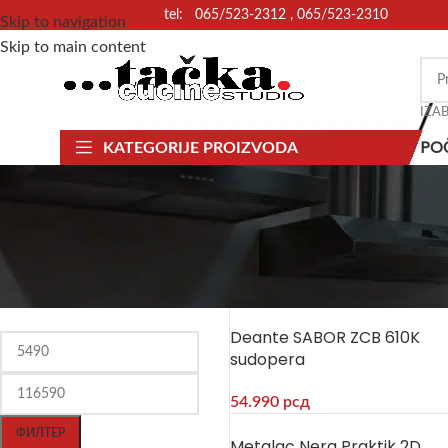
tel: 065/523-2312 , 065/523-2310
Skip to navigation
Skip to main content
IZA
PO
KATEGORIJE PROIZVODA
СОРТИРАЈ ПО ЦЕНИ
Почетна
Oprema za kuhinje
S
Deante SABOR ZCB 610K
sudopera
54.990
рсд
ФИЛТЕР
Metalac Nera Praktik 2D