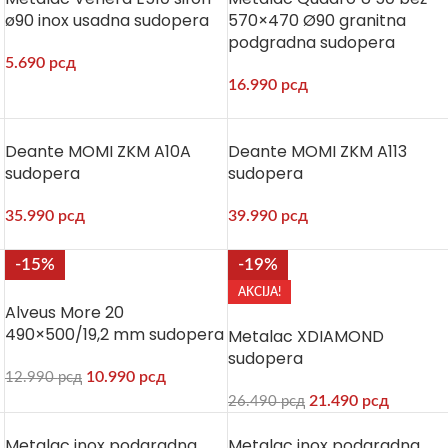
ø90 inox usadna sudopera
570×470 Ø90 granitna
podgradna sudopera
5.690
рсд
16.990
рсд
Deante MOMI ZKM A10A
Deante MOMI ZKM A113
sudopera
sudopera
35.990
рсд
39.990
рсд
-15%
-19%
AKCIJA!
Alveus More 20
490×500/19,2 mm sudopera
Metalac XDIAMOND
sudopera
10.990
рсд
12.990
рсд
21.490
рсд
26.490
рсд
Metalac inox podgradna
Metalac inox podgradna