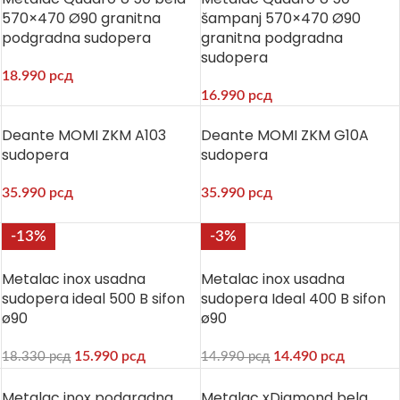
570×470 Ø90 granitna
šampanj 570×470 Ø90
podgradna sudopera
granitna podgradna
sudopera
18.990
рсд
16.990
рсд
Deante MOMI ZKM A103
Deante MOMI ZKM G10A
sudopera
sudopera
35.990
рсд
35.990
рсд
-13%
-3%
Metalac inox usadna
Metalac inox usadna
sudopera ideal 500 B sifon
sudopera Ideal 400 B sifon
ø90
ø90
15.990
рсд
14.490
рсд
18.330
рсд
14.990
рсд
Metalac inox podgradna
Metalac xDiamond bela