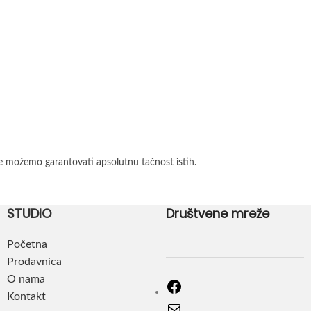
e možemo garantovati apsolutnu tačnost istih.
STUDIO
Društvene mreže
Početna
Prodavnica
O nama
Kontakt