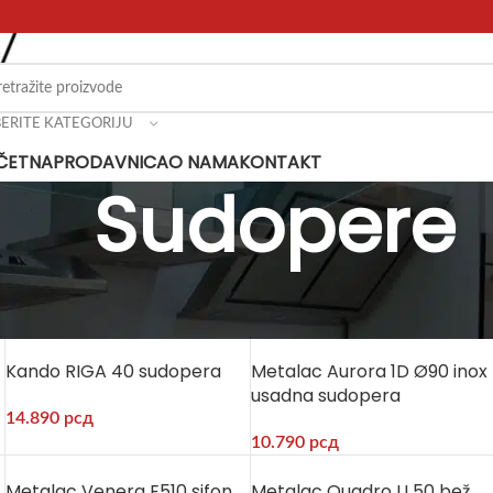
BERITE KATEGORIJU
ČETNA
PRODAVNICA
O NAMA
KONTAKT
Sudopere
udopere
Kando RIGA 40 sudopera
Metalac Aurora 1D Ø90 inox
usadna sudopera
14.890
рсд
10.790
рсд
Metalac Venera E510 sifon
Metalac Quadro U 50 bež