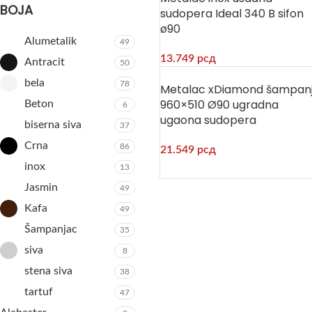
BOJA
sudopera Ideal 340 B sifon
ø90
Alumetalik
49
13.749
рсд
Antracit
50
bela
78
Metalac xDiamond šampan
960×510 Ø90 ugradna
Beton
6
ugaona sudopera
biserna siva
37
Crna
86
21.549
рсд
inox
13
Jasmin
49
Kafa
49
Šampanjac
35
siva
8
stena siva
38
tartuf
47