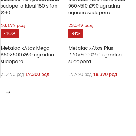
sudopera Ideal 180 sifon
960×510 Ø90 ugradna
Ø90
ugaona sudopera
10.199
рсд
23.549
рсд
-10%
-8%
Metalac xAtos Mega
Metalac xAtos Plus
860×500 Ø90 ugradna
770×500 Ø90 ugradna
sudopera
sudopera
19.300
рсд
18.390
рсд
21.490
рсд
19.990
рсд
→