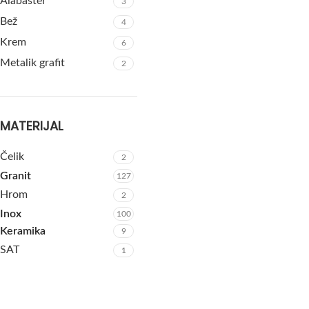
Alabaster
3
Bež
4
Krem
6
Metalik grafit
2
MATERIJAL
Čelik
2
Granit
127
Hrom
2
Inox
100
Keramika
9
SAT
1