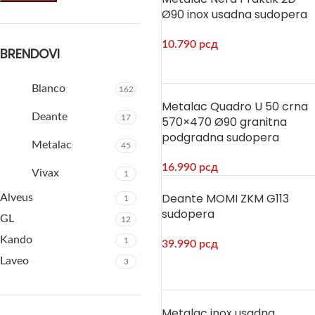
Ø90 inox usadna sudopera
10.790
рсд
BRENDOVI
Blanco
162
Metalac Quadro U 50 crna
Deante
17
570×470 Ø90 granitna
podgradna sudopera
Metalac
45
16.990
рсд
Vivax
1
Deante MOMI ZKM G113
Alveus
1
sudopera
GL
12
Kando
1
39.990
рсд
Laveo
3
Metalac inox usadna