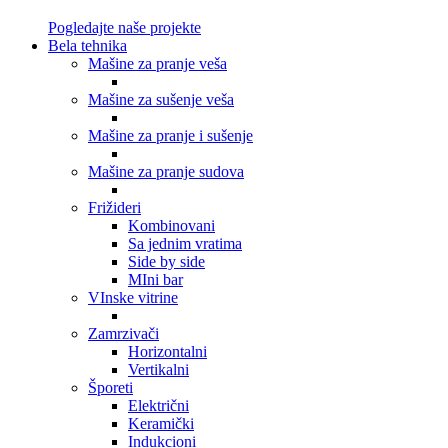
Pogledajte naše projekte
Bela tehnika
Mašine za pranje veša
Mašine za sušenje veša
Mašine za pranje i sušenje
Mašine za pranje sudova
Frižideri
Kombinovani
Sa jednim vratima
Side by side
MIni bar
VInske vitrine
Zamrzivači
Horizontalni
Vertikalni
Šporeti
Električni
Keramički
Indukcioni