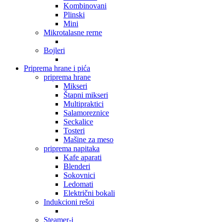
Kombinovani
Plinski
Mini
Mikrotalasne rerne
Bojleri
Priprema hrane i pića
priprema hrane
Mikseri
Štapni mikseri
Multipraktici
Salamoreznice
Seckalice
Tosteri
Mašine za meso
priprema napitaka
Kafe aparati
Blenderi
Sokovnici
Ledomati
Električni bokali
Indukcioni rešoi
Steamer-i