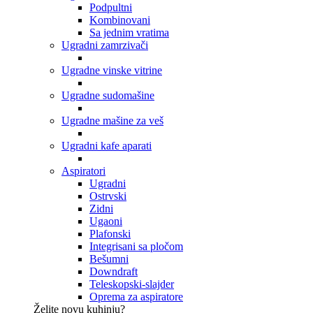
Podpultni
Kombinovani
Sa jednim vratima
Ugradni zamrzivači
Ugradne vinske vitrine
Ugradne sudomašine
Ugradne mašine za veš
Ugradni kafe aparati
Aspiratori
Ugradni
Ostrvski
Zidni
Ugaoni
Plafonski
Integrisani sa pločom
Bešumni
Downdraft
Teleskopski-slajder
Oprema za aspiratore
Želite novu kuhinju?