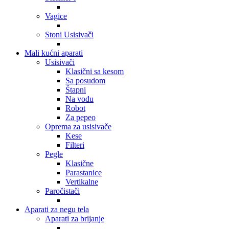
Vagice
Stoni Usisivači
Mali kućni aparati
Usisivači
Klasični sa kesom
Sa posudom
Štapni
Na vodu
Robot
Za pepeo
Oprema za usisivače
Kese
Filteri
Pegle
Klasične
Parastanice
Vertikalne
Paročistači
Aparati za negu tela
Aparati za brijanje