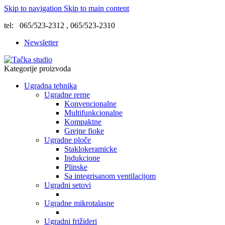
Skip to navigation
Skip to main content
tel: 065/523-2312 , 065/523-2310
Newsletter
Kategorije proizvoda
Ugradna tehnika
Ugradne rerne
Konvencionalne
Multifunkcionalne
Kompaktne
Grejne fioke
Ugradne ploče
Staklokeramicke
Indukcione
Plinske
Sa integrisanom ventilacijom
Ugradni setovi
Ugradne mikrotalasne
Ugradni frižideri