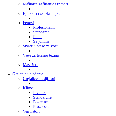
Mašinice za šišanje i trimeri
Epilatori i ženski brijači
Fenovi
Profesionalni
Standardni
Putni
Sa jonima
Styleri i prese za kosu
Vage za telesnu težinu
Masažeri
Grejanje i hlađenje
Grejalice i radijatori
Klime
Inverter
Standardne
Pokretne
Prozorske
Ventilatori